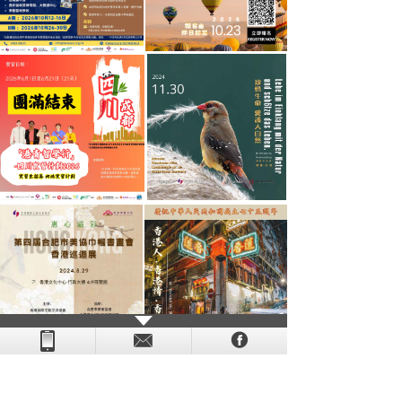
- - - - - - - - - - - - - - - - - - - - - - - - - - - - - - - - - - - -
- - - -
- - - - -
-
- -