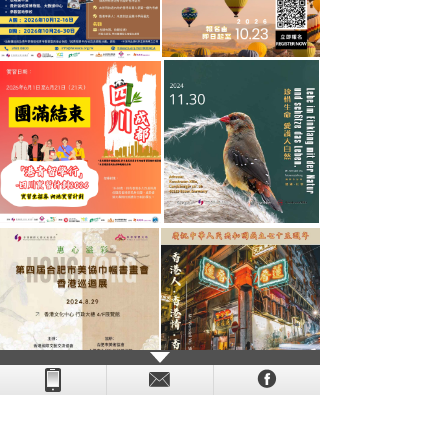
- - - - - - - - - - - - - - - - - - - - - - - - - - - - - - - - - - - -
- - - -
- - - - -
-
- -