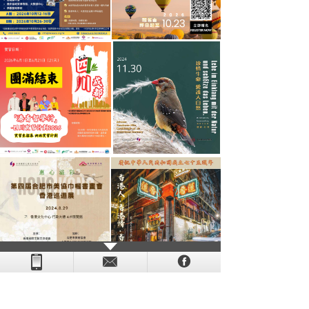
- - - - - - - - - - - - - - - - - - - - - - - - - - - - - - - - - - - -
- - - -
- - - - -
-
- -