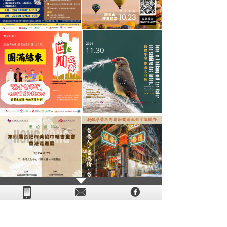
- - - - - - - - - - - - - - - - - - - - - - - - - - - - - - - - - - - -
- - - -
- - - - -
-
- -