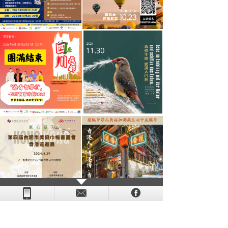
- - - - - - - - - - - - - - - - - - - - - - - - - - - - - - - - - - - -
- - - -
- - - - -
-
- -