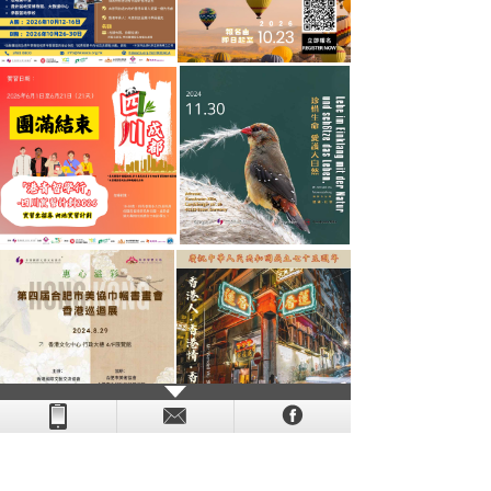
- - - - - - - - - - - - - - - - - - - - - - - - - - - - - - - - - - - -
- - - -
- - - - -
-
- -