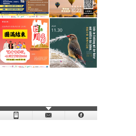
- - - - - - - - - - - - - - - - - - - - - - - - - - - - - - - - - - - -
- - - -
- - - - -
-
- -