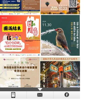
- - - - - - - - - - - - - - - - - - - - - - - - - - - - - - - - - - - -
- - - -
- - - - -
-
- -