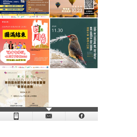
- - - - - - - - - - - - - - - - - - - - - - - - - - - - - - - - - - - -
- - - -
- - - - -
-
- -