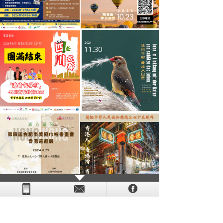
- - - - - - - - - - - - - - - - - - - - - - - - - - - - - - - - - - - -
- - - -
- - - - -
-
- -