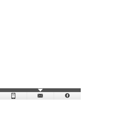
- - - - - - - - - - - - - - - - - - - - - - - - - - - - - - - - - - - -
- - - -
- - - - -
-
- -