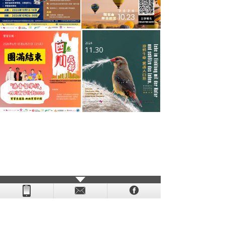
- - - - - - - - - - - - - - - - - - - - - - - - - - - - - - - - - - - -
- - - -
- - - - -
-
- -