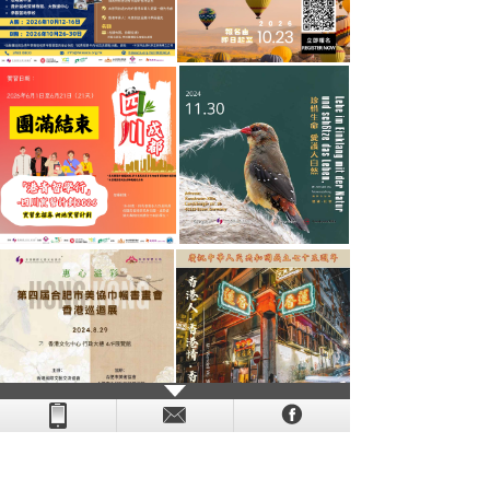
- - - - - - - - - - - - - - - - - - - - - - - - - - - - - - - - - - - -
- - - -
- - - - -
-
- -