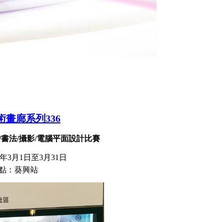
術畫廊系列336
畫/書法/攝影/電腦平面設計比賽
0年3月1日至3月31日
地點：葵興站