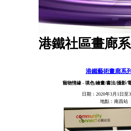
港鐵社區畫廊系列 
港鐵藝術畫廊系列
寵物情緣 - 填色/繪畫/書法/攝影
日期：2020年3月1日至3
​地點：南昌站