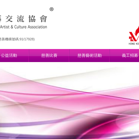
機構號碼:91/17928)
公益活動
慈善比賽
慈善藝術活動
義工招募