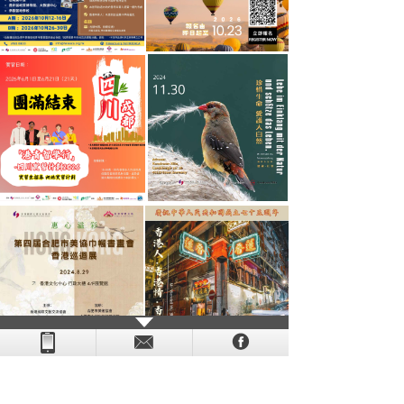
- - - - - - - - - - - - - - - - - - - - - - - - - - - - - - - - - - - -
- - - -
- - - - -
-
- -