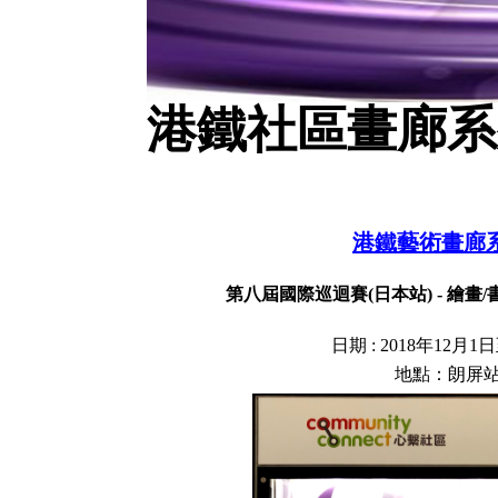
港鐵社區畫廊系列 
港鐵藝術畫廊系
第八屆國際巡迴賽(日本站) - 繪畫
日
期
:
2
018年12
月1日
​地點：朗屏站 