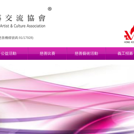
機構號碼:91/17928)
公益活動
慈善比賽
慈善藝術活動
義工招募