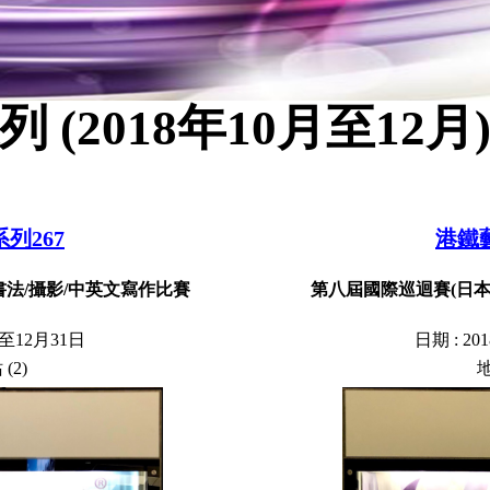
(2018年10月至12月
列267
港鐵
/書法/攝影/中英文寫作比賽
第八屆國際巡迴賽(日本站
至12月31日
日
期
:
2
0
(2)
​