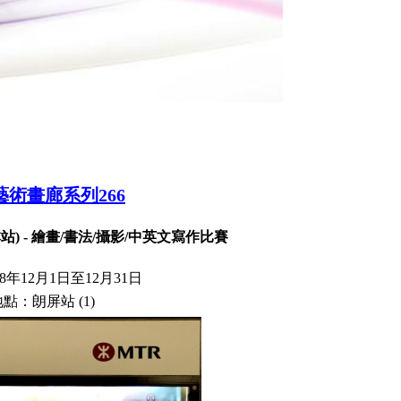
)
藝術畫廊系列266
) - 繪畫/書法/攝影/中英文寫作比賽
18年12
月1日至12月31日
地點：
朗屏站 (1)