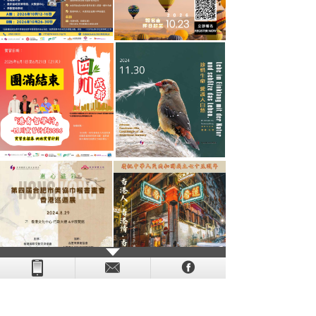
- - - - - - - - - - - - - - - - - - - - - - - - - - - - - - - - - - - -
- - - -
- - - - -
-
- -