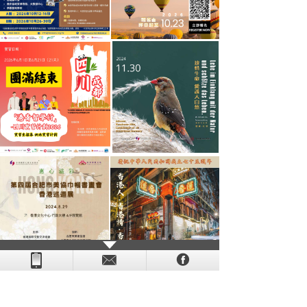
- - - - - - - - - - - - - - - - - - - - - - - - - - - - - - - - - - - -
- - - -
- - - - -
-
- -