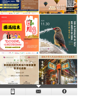
- - - - - - - - - - - - - - - - - - - - - - - - - - - - - - - - - - - -
- - - -
- - - - -
-
- -