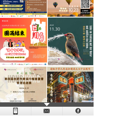
- - - - - - - - - - - - - - - - - - - - - - - - - - - - - - - - - - - -
- - - -
- - - - -
-
- -