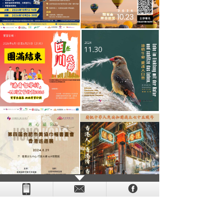
- - - - - - - - - - - - - - - - - - - - - - - - - - - - - - - - - - - -
- - - -
- - - - -
-
- -