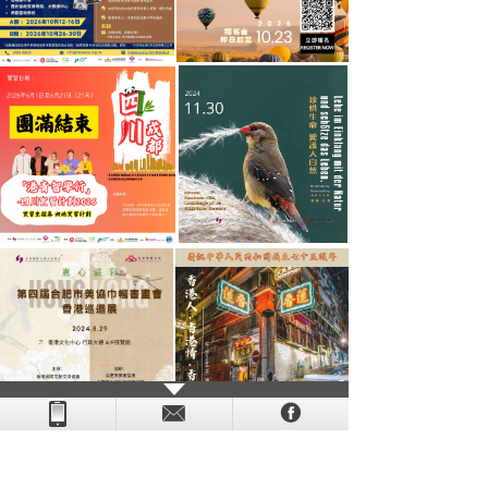
- - - - - - - - - - - - - - - - - - - - - - - - - - - - - - - - - - - -
- - - -
- - - - -
-
- -