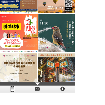
- - - - - - - - - - - - - - - - - - - - - - - - - - - - - - - - - - - -
- - - -
- - - - -
-
- -