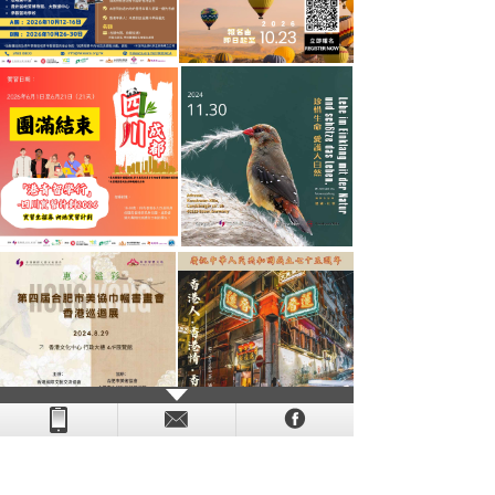
- - - - - - - - - - - - - - - - - - - - - - - - - - - - - - - - - - - -
- - - -
- - - - -
-
- -