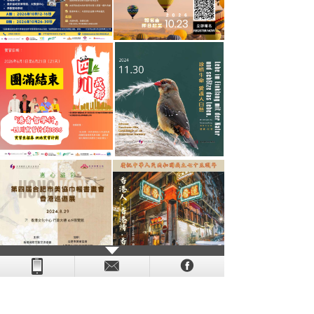
- - - - - - - - - - - - - - - - - - - - - - - - - - - - - - - - - - - -
- - - -
- - - - -
-
- -