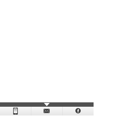
- - - - - - - - - - - - - - - - - - - - - - - - - - - - - - - - - - - -
- - - -
- - - - -
-
- -