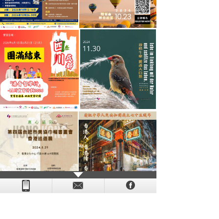
- - - - - - - - - - - - - - - - - - - - - - - - - - - - - - - - - - - -
- - - -
- - - - -
-
- -