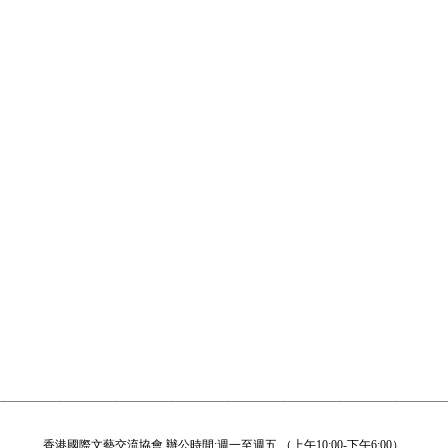
________________________________________________________________
香港國際文藝交流協會
辦公時間:週一
至週五
（上午10:00-下午6:00）