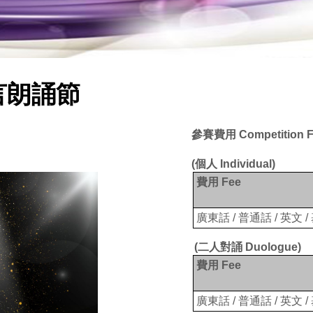
言朗誦節
參賽費用
Competition F
(
個人
Individual)
費用
Fee
廣東話
/
普通話
/
英文
/
(
二人對誦
Duologue)
費用
Fee
廣東話
/
普通話
/
英文
/