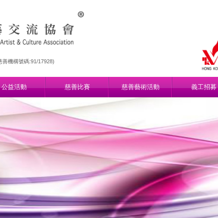
機構號碼:91/17928)
公益活動
慈善比賽
慈善藝術活動
義工招募