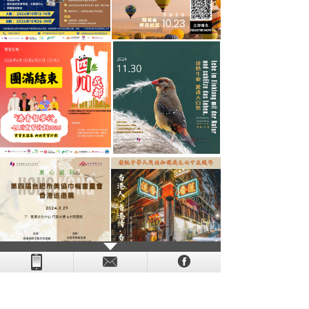
- - - - - - - - - - - - - - - - - - - - - - - - - - - - - - - - - - - -
- - - -
- - - - -
-
- -