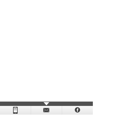
- - - - - - - - - - - - - - - - - - - - - - - - - - - - - - - - - - - -
- - - -
- - - - -
-
- -