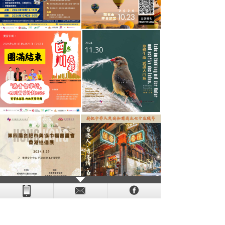
- - - - - - - - - - - - - - - - - - - - - - - - - - - - - - - - - - - -
- - - -
- - - - -
-
- -